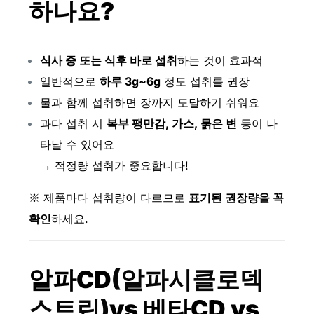
하나요?
식사 중 또는 식후 바로 섭취
하는 것이 효과적
일반적으로
하루 3g~6g
정도 섭취를 권장
물과 함께 섭취하면 장까지 도달하기 쉬워요
과다 섭취 시
복부 팽만감, 가스, 묽은 변
등이 나
타날 수 있어요
→ 적정량 섭취가 중요합니다!
※ 제품마다 섭취량이 다르므로
표기된 권장량을 꼭
확인
하세요.
알파CD
(알파시클로덱
스트린)
vs 베타CD vs