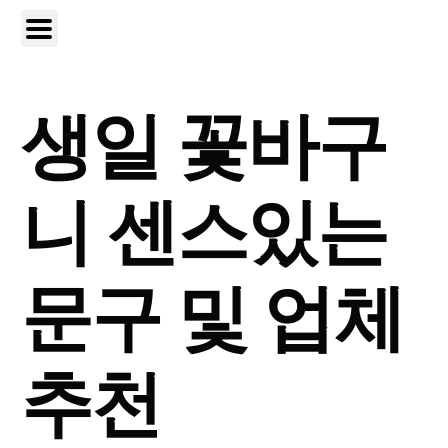
생일 꽃바구
니 센스있는
문구 및 업체
추천