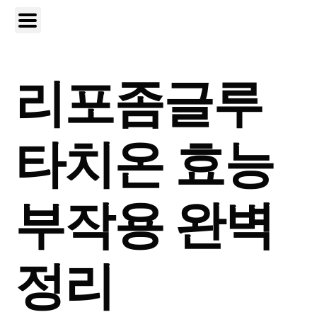
리포좀글루
타치온 효능
부작용 완벽
정리