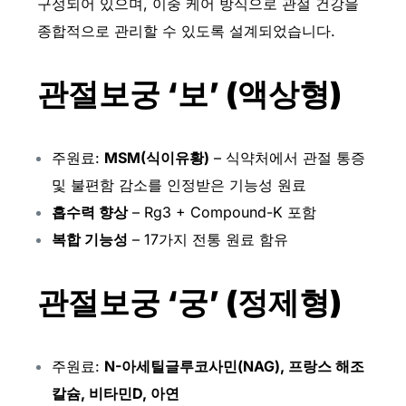
구성되어 있으며, 이중 케어 방식으로 관절 건강을
종합적으로 관리할 수 있도록 설계되었습니다.
관절보궁 ‘보’ (액상형)
주원료:
MSM(식이유황)
– 식약처에서 관절 통증
및 불편함 감소를 인정받은 기능성 원료
흡수력 향상
– Rg3 + Compound-K 포함
복합 기능성
– 17가지 전통 원료 함유
관절보궁 ‘궁’ (정제형)
주원료:
N-아세틸글루코사민(NAG), 프랑스 해조
칼슘, 비타민D, 아연