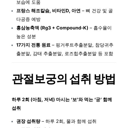
보습에 도움
프랑스 해조칼슘, 비타민D, 아연
– 뼈 건강 및 골
다공증 예방
홍삼농축액 (Rg3 + Compound-K)
– 흡수율이
높은 성분
17가지 전통 원료
– 핑거루트추출분말, 참당귀추
출분말, 감태 추출분말, 로즈힙추출분말 등 포함
관절보궁의 섭취 방법
하루 2회 (아침, 저녁) 마시는 ‘보’와 먹는 ‘궁’ 함께
섭취
권장 섭취량
– 하루 2회, 물과 함께 섭취