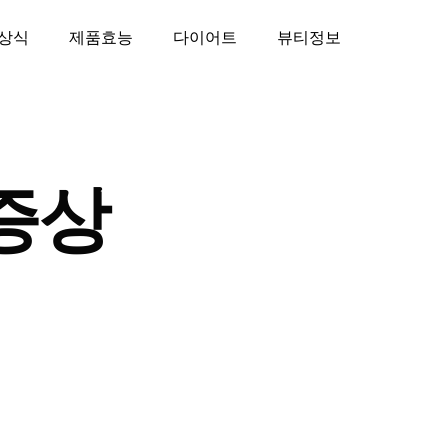
상식
제품효능
다이어트
뷰티정보
증상