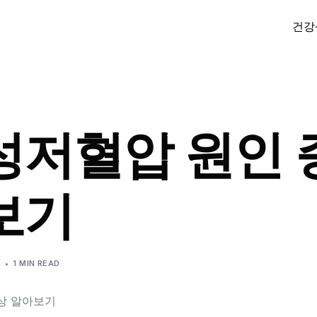
건강
성저혈압 원인 
보기
식
1 MIN READ