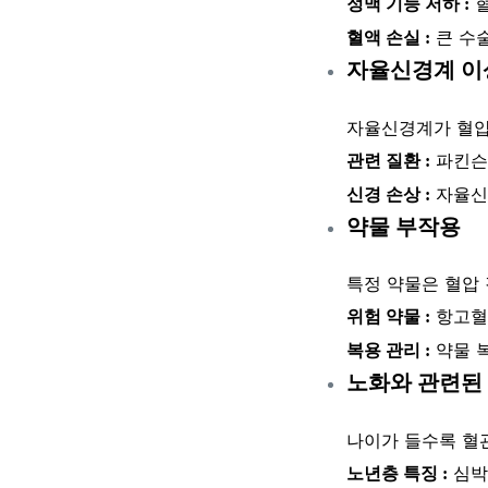
혈
정맥 기능 저하 :
큰 수
혈액 손실 :
자율신경계 이
자율신경계가 혈압
파킨슨병
관련 질환 :
자율신경
신경 손상 :
약물 부작용
특정 약물은 혈압 
항고혈압
위험 약물 :
약물 
복용 관리 :
노화와 관련된
나이가 들수록 혈
심박
노년층 특징 :