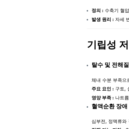
수축기 혈압이
정의 :
자세 변
발생 원리 :
기립성 저
탈수 및 전해질
체내 수분 부족으로
구토, 
주요 요인 :
나트륨,
영양 부족 :
혈액순환 장애
심부전, 정맥류와