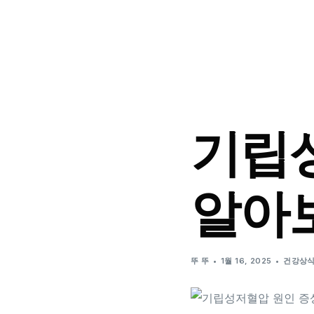
기립
알아
뚜 뚜
1월 16, 2025
건강상